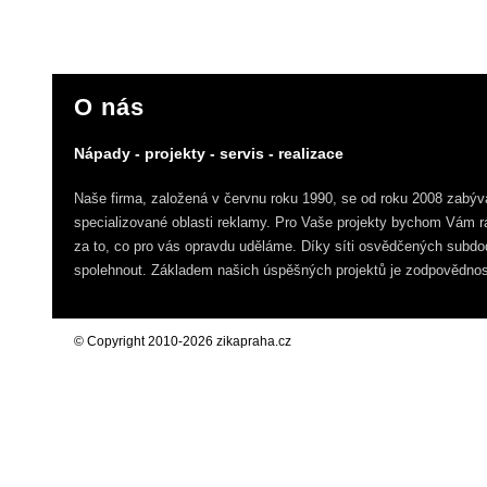
O nás
Nápady - projekty - servis - realizace
Naše firma, založená v červnu roku 1990, se od roku 2008 zabýv
specializované oblasti reklamy. Pro Vaše projekty bychom Vám rád
za to, co pro vás opravdu uděláme. Díky síti osvědčených subdo
spolehnout. Základem našich úspěšných projektů je zodpovědnost
© Copyright 2010-2026 zikapraha.cz